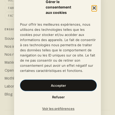
OCCITANIE
Gérer le
consentement
FABRIQUÉ EN FRANCE
aux cookies
FACTURATION CHORUS PRO
Pour offrir les meilleures expériences, nous
utilisons des technologies telles que les
ENGAGEMENT
CONTACT
cookies pour stocker et/ou accéder aux
Souveraineté 3D
Demander un devis
informations des appareils. Le fait de consentir
à ces technologies nous permettra de traiter
Nos imprimantes
LinkedIn
des données telles que le comportement de
Nos matériaux
Instagram
navigation ou les ID uniques sur ce site. Le fait
de ne pas consentir ou de retirer son
Matériel Open Science
Facebook
consentement peut avoir un effet négatif sur
OpenFlexure
certaines caractéristiques et fonctions.
Mothbox Pro
Accepter
Laboratoires & recherche
Blog
Refuser
Voir les préférences