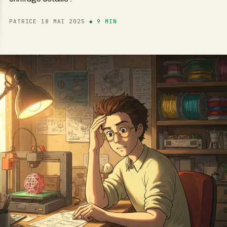
PATRICE
·
18 MAI 2025
·
◆ 9 MIN